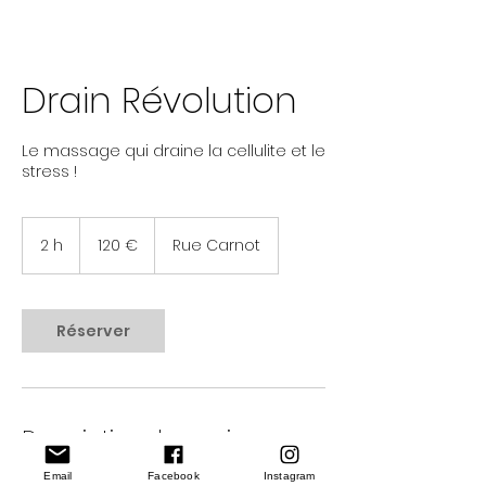
Drain Révolution
Le massage qui draine la cellulite et le
stress !
120
euros
2 h
2
120 €
Rue Carnot
h
Réserver
Description du service
Email
Facebook
Instagram
Drain Révolution© est un massage