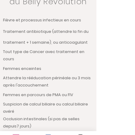
du Belly Revolution
Fièvre et processus infectieux en cours
Traitement antibiotique (attendre la fin du
traitement + 1 semaine), ou anticoagulant
Tout type de Cancer avec traitement en
cours
Femmes enceintes
Attendre la rééducation périnéale ou 3 mois
après l'accouchement
Femmes en parcours de PMA ou FIV
Suspicion de calcul biliaire ou calcul biliaire
avéré
Occlusion intestinales (si pas de selles
depuis7 jours)
Si intervention chirurgicale importante sur la